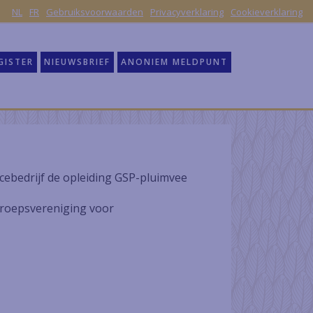
|
NL
FR
Gebruiksvoorwaarden
Privacyverklaring
Cookieverklaring
GISTER
NIEUWSBRIEF
ANONIEM MELDPUNT
ebedrijf de opleiding GSP-pluimvee
eroepsvereniging voor