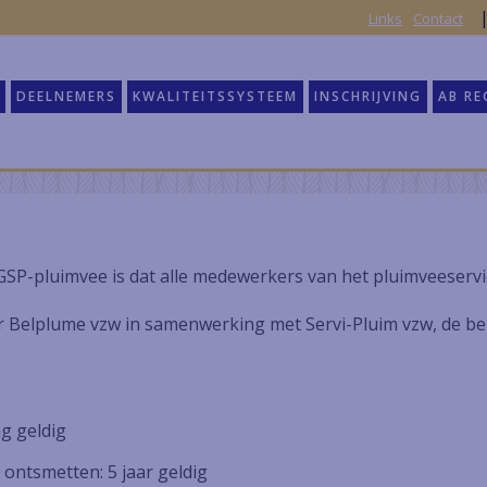
Links
Contact
DEELNEMERS
KWALITEITSSYSTEEM
INSCHRIJVING
AB RE
P-pluimvee is dat alle medewerkers van het pluimveeservic
r Belplume vzw in samenwerking met Servi-Pluim vzw, de b
ng geldig
& ontsmetten: 5 jaar geldig