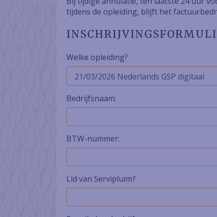
Bij tijdige annulatie, ten laatste 24 uur 
tijdens de opleiding, blijft het factuurbed
INSCHRIJVINGSFORMULI
Welke opleiding?
Bedrijfsnaam:
BTW-nummer:
Lid van Servipluim?