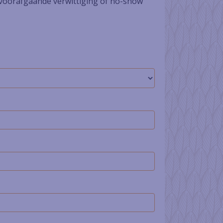
der voorafgaande verwittiging of no-show