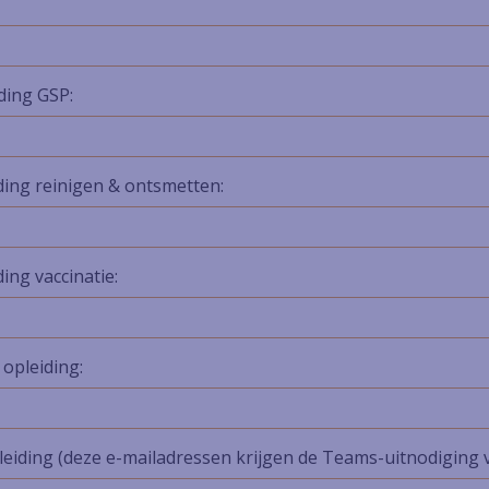
ding GSP:
ding reinigen & ontsmetten:
ing vaccinatie:
opleiding:
iding (deze e-mailadressen krijgen de Teams-uitnodiging v