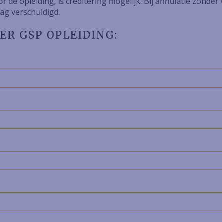
voor de opleiding, is creditering mogelijk. Bij annulatie zon
rag verschuldigd.
ER GSP OPLEIDING: