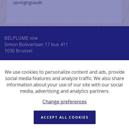
opvolgingsaudit.
BELPLUME vzw
Simon Bolivarlaan 17 bus 411
1030 Brussel
Tel. +32 (0) 2 616 05 79
We use cookies to personalize content and ads, provide
E-mail:
info@belplume.be
social media features and analyze traffic. We also share
information about your use of our site with our social
BE 0478.653.527
media, advertising and analytics partners.
Change preferences
Beeldmateriaal is eigendom van VLAM vzw
ACCEPT ALL COOKIES
Powered by SiteManager