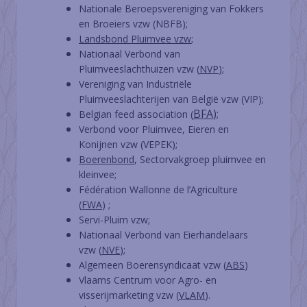
Nationale Beroepsvereniging van Fokkers
en Broeiers vzw (NBFB);
Landsbond Pluimvee vzw
;
Nationaal Verbond van
Pluimveeslachthuizen vzw (
NVP
);
Vereniging van Industriële
Pluimveeslachterijen van België vzw (VIP);
BFA
);
Belgian feed association (
Verbond voor Pluimvee, Eieren en
Konijnen vzw (VEPEK);
Boerenbond
, Sectorvakgroep pluimvee en
kleinvee;
Fédération Wallonne de l’Agriculture
(
FWA
) ;
Servi-Pluim vzw;
Nationaal Verbond van Eierhandelaars
vzw (
NVE
);
Algemeen Boerensyndicaat vzw (
ABS
)
Vlaams Centrum voor Agro- en
visserijmarketing vzw (
VLAM
).